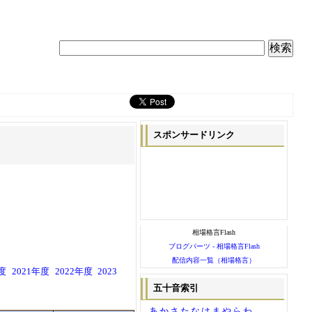
スポンサードリンク
相場格言Flash
ブログパーツ - 相場格言Flash
配信内容一覧（相場格言）
年度
2021年度
2022年度
2023
五十音索引
あ
か
さ
た
な
は
ま
や
ら
わ