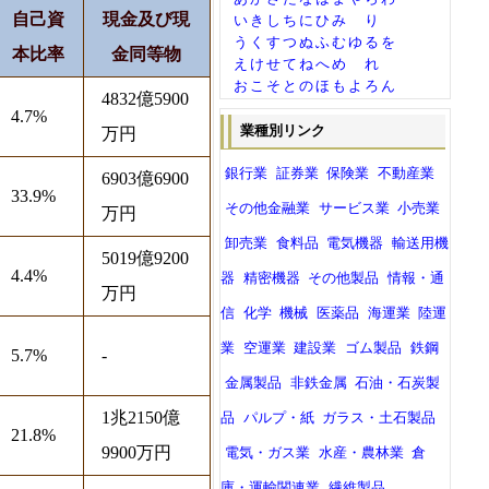
自己資
現金及び現
い
き
し
ち
に
ひ
み
り
う
く
す
つ
ぬ
ふ
む
ゆ
る
を
本比率
金同等物
え
け
せ
て
ね
へ
め
れ
お
こ
そ
と
の
ほ
も
よ
ろ
ん
4832億5900
4.7%
業種別リンク
万円
銀行業
証券業
保険業
不動産業
6903億6900
33.9%
その他金融業
サービス業
小売業
万円
卸売業
食料品
電気機器
輸送用機
5019億9200
4.4%
器
精密機器
その他製品
情報・通
万円
信
化学
機械
医薬品
海運業
陸運
業
空運業
建設業
ゴム製品
鉄鋼
5.7%
-
金属製品
非鉄金属
石油・石炭製
1兆2150億
品
パルプ・紙
ガラス・土石製品
21.8%
9900万円
電気・ガス業
水産・農林業
倉
庫・運輸関連業
繊維製品