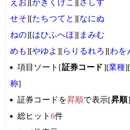
え
お
][
か
き
く
け
こ
][
さ
し
す
せ
そ
][
た
ち
つ
て
と
][
な
に
ぬ
ね
の
][
は
ひ
ふ
へ
ほ
][
ま
み
む
め
も
][
や
ゆ
よ
][
ら
り
る
れ
ろ
][
わ
を
項目ソート[
証券コード
][
業種
]
称
]
証券コードを
昇順
で表示[
昇順
総ヒット
6
件